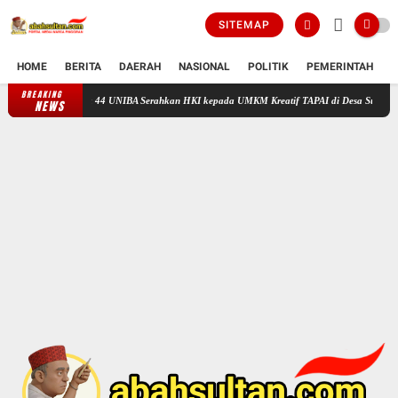
SITEMAP
HOME
BERITA
DAERAH
NASIONAL
POLITIK
PEMERINTAH
K
BREAKING
Tingkatkan Daya Saing UMKM, Mahasiswa KKM Kelompok 44 UNIBA Serah
NEWS