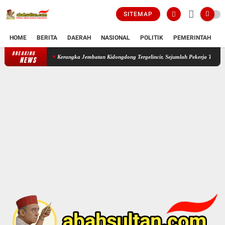
SITEMAP
HOME
BERITA
DAERAH
NASIONAL
POLITIK
PEMERINTAH
K
BREAKING
Kerangka Jembatan Kidongdong Tergelincir, Sejumlah Pekerja Terluka, Proyek R
NEWS