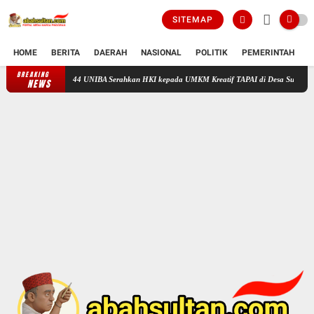
SITEMAP
HOME
BERITA
DAERAH
NASIONAL
POLITIK
PEMERINTAH
K
BREAKING
Tingkatkan Daya Saing UMKM, Mahasiswa KKM Kelompok 44 UNIBA Serahk
NEWS