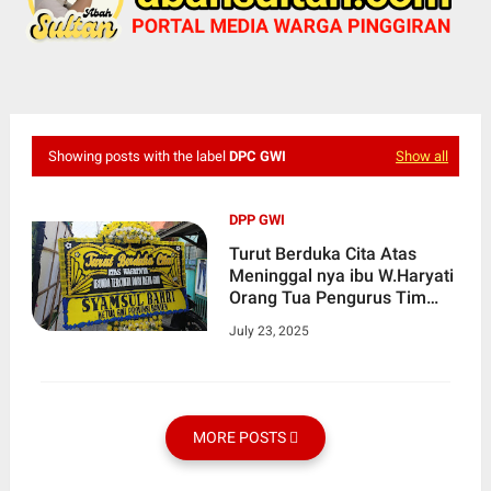
Showing posts with the label
DPC GWI
Show all
DPP GWI
Turut Berduka Cita Atas
Meninggal nya ibu W.Haryati
Orang Tua Pengurus Tim
Investigasi DPD GWI Provinsi
July 23, 2025
Banten
MORE POSTS