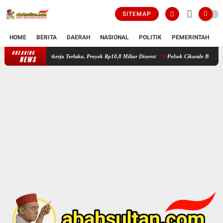
SITEMAP
HOME
BERITA
DAERAH
NASIONAL
POLITIK
PEMERINTAH
K
BREAKING
Kerangka Jembatan Kidongdong Tergelincir, Sejumlah Pekerja Terluka, P
NEWS