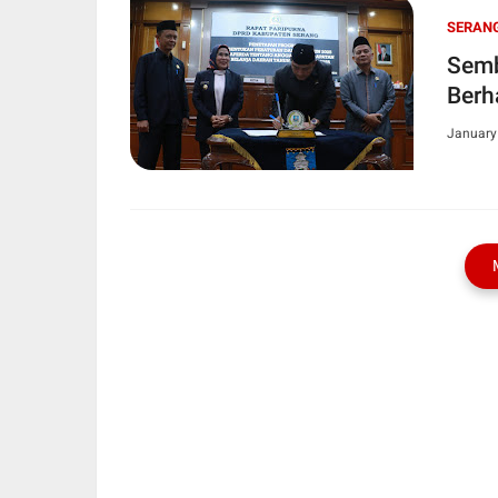
SERAN
Semb
Berha
January