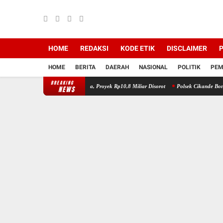
HOME
REDAKSI
KODE ETIK
DISCLAIMER
P
HOME
BERITA
DAERAH
NASIONAL
POLITIK
PEM
BREAKING
, Sejumlah Pekerja Terluka, Proyek Rp10,8 Miliar Disorot
Polsek Cikande Bongkar Komp
NEWS