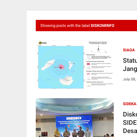
Showing posts with the label
DISKOMINFO
SIAGA
Stat
Jang
July 08,
SIDEKA
Disk
SIDE
Des