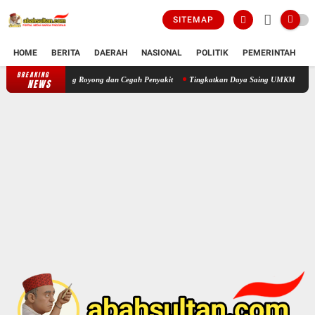
SITEMAP
HOME
BERITA
DAERAH
NASIONAL
POLITIK
PEMERINTAH
K
BREAKING
Desa Kelapian Gelar Jumat Bersih, Perkuat Budaya Gotong Royong dan C
NEWS