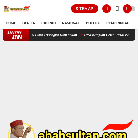
SITEMAP
HOME
BERITA
DAERAH
NASIONAL
POLITIK
PEMERINTAH
K
BREAKING
Polsek Cikande Bongkar Komplotan Pencuri Besi Bangunan, Lima Tersa
NEWS