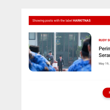
Showing posts with the label
HARKITNAS
RUDY 
Peri
Sera
May 19,