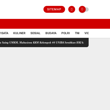
SITEMAP
ISATA
KULINER
SOSIAL
BUDAYA
POLRI
TNI
VIDIO
MKM, Mahasiswa KKM Kelompok 44 UNIBA Serahkan HKI kepada UMKM Kreatif TAPAI di D