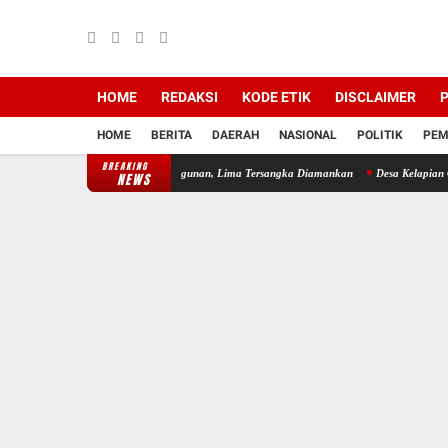
HOME
REDAKSI
KODE ETIK
DISCLAIMER
P
HOME
BERITA
DAERAH
NASIONAL
POLITIK
PEM
BREAKING
Komplotan Pencuri Besi Bangunan, Lima Tersangka Diamankan
Desa Kelapian Gelar Jum
NEWS