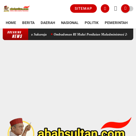
SITEMAP
HOME
BERITA
DAERAH
NASIONAL
POLITIK
PEMERINTAH
K
BREAKING
PAI di Desa Sukaraja
Ombudsman RI Mulai Penilaian Maladministrasi 2026, Jadi Barome
NEWS