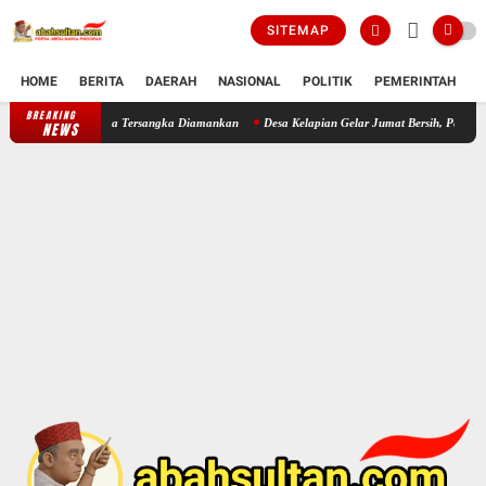
SITEMAP
HOME
BERITA
DAERAH
NASIONAL
POLITIK
PEMERINTAH
K
BREAKING
angunan, Lima Tersangka Diamankan
Desa Kelapian Gelar Jumat Bersih, Perkuat Budaya 
NEWS