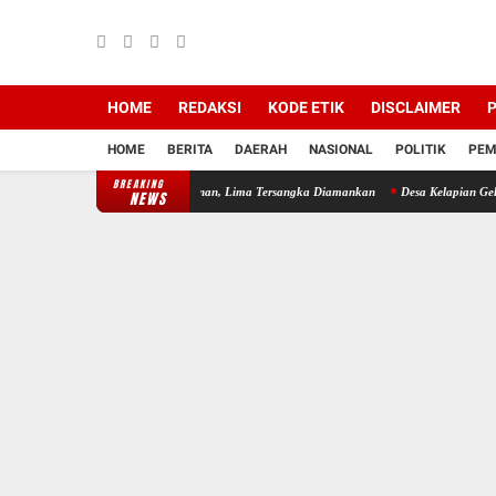
HOME
REDAKSI
KODE ETIK
DISCLAIMER
P
HOME
BERITA
DAERAH
NASIONAL
POLITIK
PEM
BREAKING
plotan Pencuri Besi Bangunan, Lima Tersangka Diamankan
Desa Kelapian Gelar Jumat 
NEWS