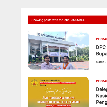
Showing posts with the label
JAKARTA
PERMA
DPC 
Bupa
March 3
PERMA
Dele
Nasi
Peng