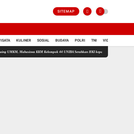
SITEMAP
ISATA
KULINER
SOSIAL
BUDAYA
POLRI
TNI
VIDIO
, Mahasiswa KKM Kelompok 44 UNIBA Serahkan HKI kepada UMKM Kreatif TAPAI di Desa