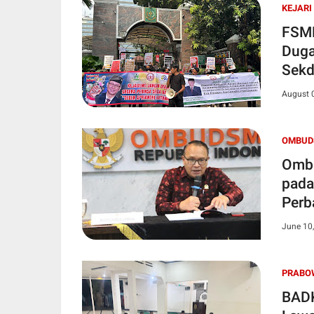
KEJARI
FSMB
Duga
Sekd
August 
OMBUD
Ombu
pada
Perb
June 10
PRABO
BADK