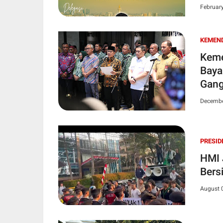
Februar
KEMEND
Keme
Baya
Gang
Decembe
PRESID
HMI 
Bers
August 