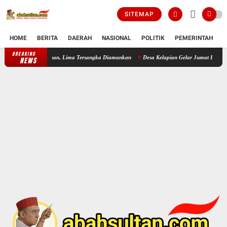
SITEMAP
HOME
BERITA
DAERAH
NASIONAL
POLITIK
PEMERINTAH
K
BREAKING
Polsek Cikande Bongkar Komplotan Pencuri Besi Bangunan, Lima Ters
NEWS