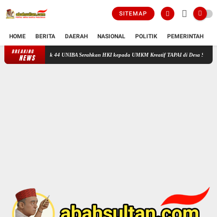
SITEMAP
HOME
BERITA
DAERAH
NASIONAL
POLITIK
PEMERINTAH
K
BREAKING
Tingkatkan Daya Saing UMKM, Mahasiswa KKM Kelompok 44 UNIBA Sera
NEWS