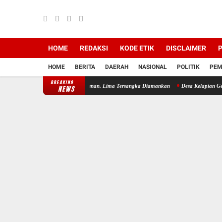
HOME
REDAKSI
KODE ETIK
DISCLAIMER
P
HOME
BERITA
DAERAH
NASIONAL
POLITIK
PEM
BREAKING
omplotan Pencuri Besi Bangunan, Lima Tersangka Diamankan
Desa Kelapian Gelar Jumat
NEWS