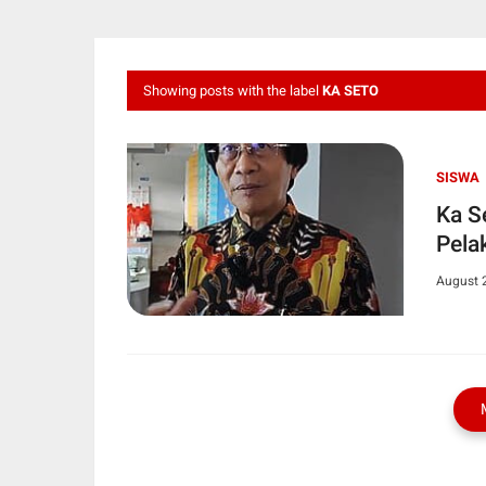
Showing posts with the label
KA SETO
SISWA
Ka S
Pela
August 