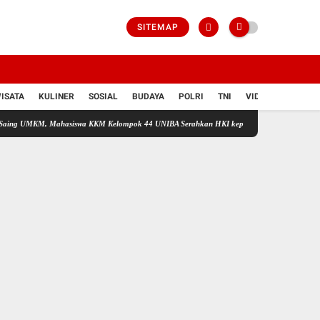
SITEMAP
ISATA
KULINER
SOSIAL
BUDAYA
POLRI
TNI
VIDIO
KM, Mahasiswa KKM Kelompok 44 UNIBA Serahkan HKI kepada UMKM Kreatif TAPAI di Des