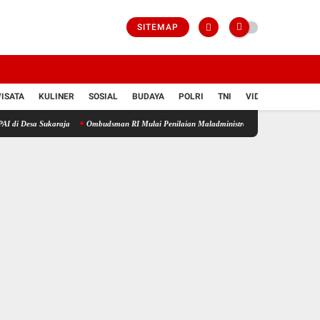
SITEMAP
ISATA
KULINER
SOSIAL
BUDAYA
POLRI
TNI
VIDIO
 Sukaraja
Ombudsman RI Mulai Penilaian Maladministrasi 2026, Jadi Barometer Kualita