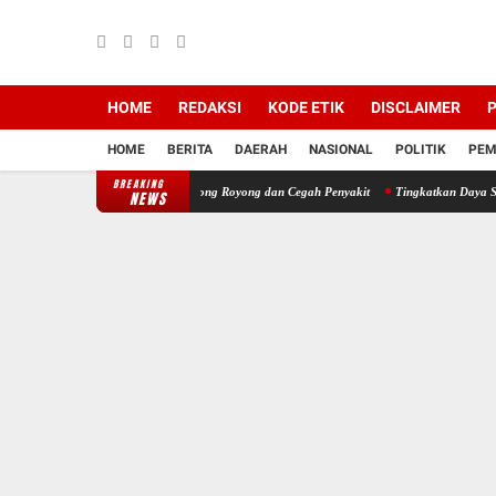
HOME
REDAKSI
KODE ETIK
DISCLAIMER
P
HOME
BERITA
DAERAH
NASIONAL
POLITIK
PEM
BREAKING
Bersih, Perkuat Budaya Gotong Royong dan Cegah Penyakit
Tingkatkan Daya Saing UMK
NEWS