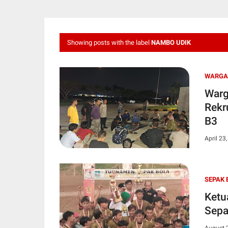
Showing posts with the label
NAMBO UDIK
WARGA
Warg
Rekr
B3
April 23
SEPAK 
Ketu
Sepa