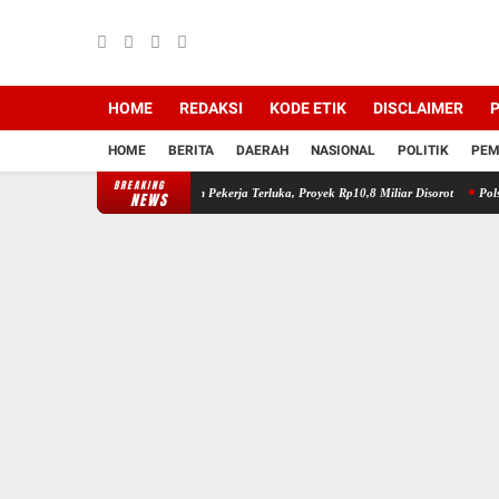
HOME
REDAKSI
KODE ETIK
DISCLAIMER
P
HOME
BERITA
DAERAH
NASIONAL
POLITIK
PEM
BREAKING
dong Tergelincir, Sejumlah Pekerja Terluka, Proyek Rp10,8 Miliar Disorot
Polsek Cikan
NEWS