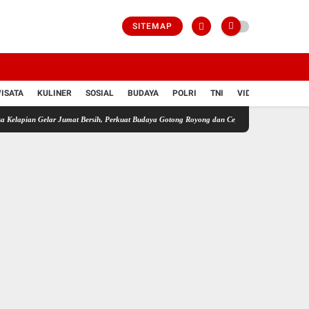
SITEMAP
ISATA
KULINER
SOSIAL
BUDAYA
POLRI
TNI
VIDIO
n Gelar Jumat Bersih, Perkuat Budaya Gotong Royong dan Cegah Penyakit
Tingkatkan D