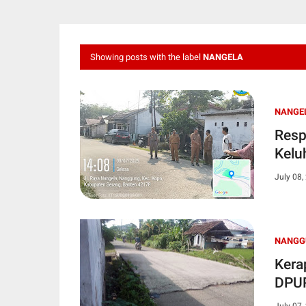
Showing posts with the label
NANGELA
NANGE
Resp
Kelu
July 08,
NANGG
Kera
DPUP