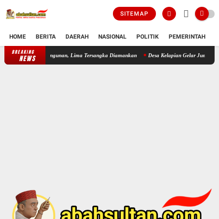
SITEMAP
HOME
BERITA
DAERAH
NASIONAL
POLITIK
PEMERINTAH
K
BREAKING
n Pencuri Besi Bangunan, Lima Tersangka Diamankan
Desa Kelapian Gelar Jumat Bersi
NEWS