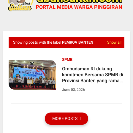
Showing posts with the label
PEMROV BANTEN
Show all
SPMB
Ombudsman RI dukung
komitmen Bersama SPMB di
Provinsi Banten yang ramah,
transparan, berkeadilan,
June 03, 2026
inklusif, dan tanpa
diskriminasi
MORE POSTS