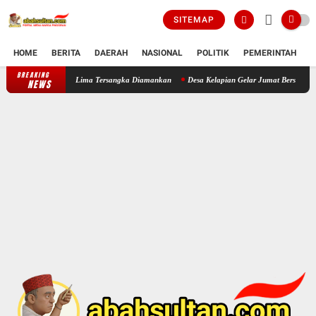
SITEMAP
HOME
BERITA
DAERAH
NASIONAL
POLITIK
PEMERINTAH
K
BREAKING
Polsek Cikande Bongkar Komplotan Pencuri Besi Bangunan, Lima Tersa
NEWS