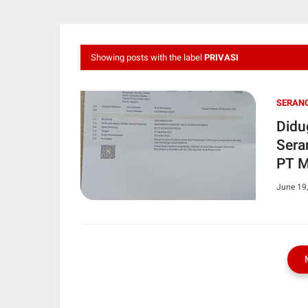
Showing posts with the label
PRIVASI
SERAN
Didu
Sera
PT M
June 19