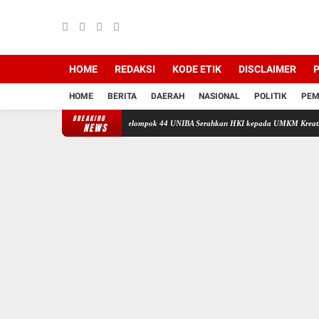
HOME
REDAKSI
KODE ETIK
DISCLAIMER
P
HOME
BERITA
DAERAH
NASIONAL
POLITIK
PEM
BREAKING
g UMKM, Mahasiswa KKM Kelompok 44 UNIBA Serahkan HKI kepada UMKM Kreatif TAPAI di
NEWS