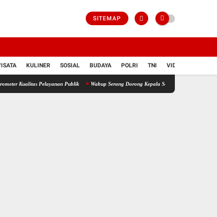
SITEMAP
ISATA
KULINER
SOSIAL
BUDAYA
POLRI
TNI
VIDIO
alitas Pelayanan Publik
Wabup Serang Dorong Kepala Sekolah Jadi Penggerak Peningka