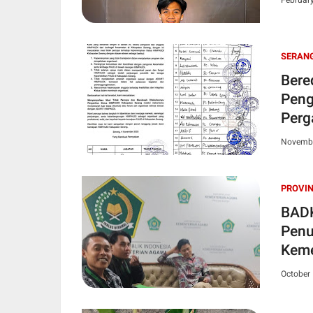
Februar
SERAN
Bere
Peng
Perg
Novembe
PROVIN
BADK
Penu
Keme
Umr
October 