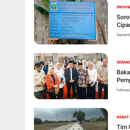
PROVIN
Soro
Cipa
Septemb
SERAN
Baka
Pemp
Februar
RABAT
Tim 