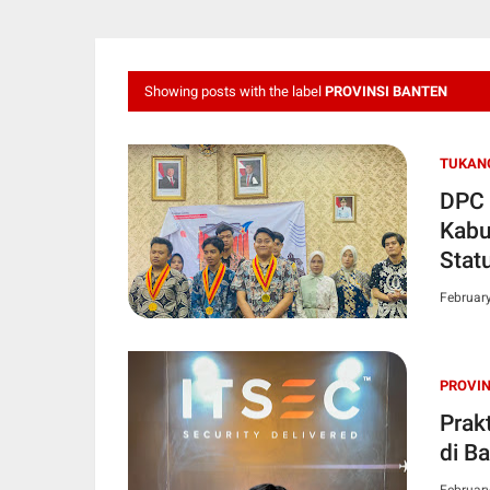
Showing posts with the label
PROVINSI BANTEN
TUKAN
DPC 
Kabu
Stat
Rus
Februar
PROVIN
Prakt
di B