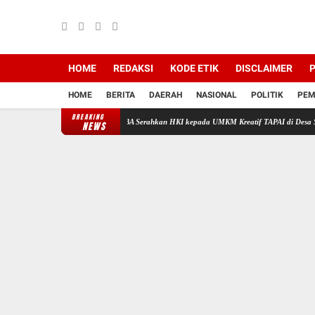
HOME
REDAKSI
KODE ETIK
DISCLAIMER
P
HOME
BERITA
DAERAH
NASIONAL
POLITIK
PEM
BREAKING
a KKM Kelompok 44 UNIBA Serahkan HKI kepada UMKM Kreatif TAPAI di Desa Sukaraja
NEWS