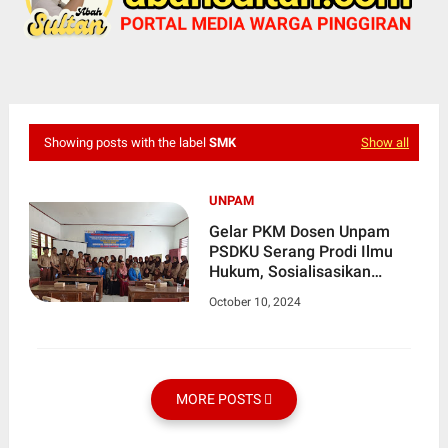
Showing posts with the label
SMK
Show all
UNPAM
Gelar PKM Dosen Unpam
PSDKU Serang Prodi Ilmu
Hukum, Sosialisasikan
Tentang Pembelajaran
October 10, 2024
Berbasis Proyek Kepada
Siswa SMK Negeri 15
Pandeglang
MORE POSTS