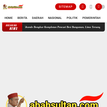
SITEMAP
HOME
BERITA
DAERAH
NASIONAL
POLITIK
PEMERINTAH
K
BREAKING
Polsek Cikande Bongkar Komplotan Pencuri Besi Bangunan, Lima Tersangka Diamankan
NEWS