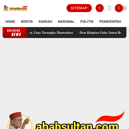
SITEMAP
HOME
BERITA
DAERAH
NASIONAL
POLITIK
PEMERINTAH
K
BREAKING
Polsek Cikande Bongkar Komplotan Pencuri Besi Bangunan, Lima Tersa
NEWS