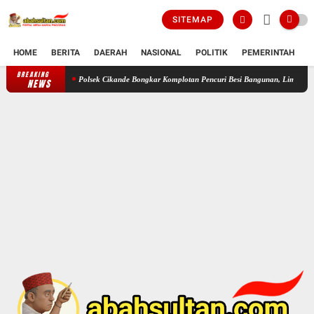
SITEMAP
HOME
BERITA
DAERAH
NASIONAL
POLITIK
PEMERINTAH
K
BREAKING
Polsek Cikande Bongkar Komplotan Pencuri Besi Bangunan, Lima Tersangka D
NEWS