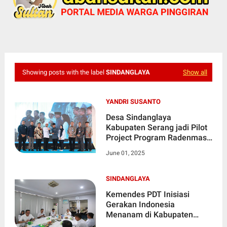
Showing posts with the label
SINDANGLAYA
Show all
YANDRI SUSANTO
Desa Sindanglaya
Kabupaten Serang jadi Pilot
Project Program Radenmas
Kemendes PDT
June 01, 2025
SINDANGLAYA
Kemendes PDT Inisiasi
Gerakan Indonesia
Menanam di Kabupaten
Serang