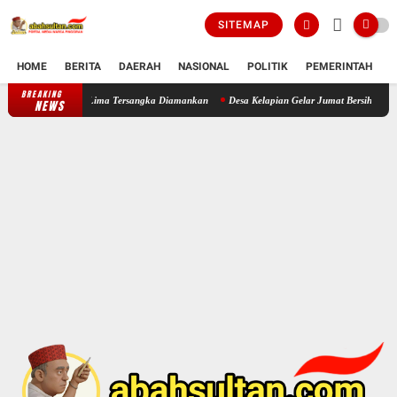
SITEMAP
HOME
BERITA
DAERAH
NASIONAL
POLITIK
PEMERINTAH
K
BREAKING
Polsek Cikande Bongkar Komplotan Pencuri Besi Bangunan, Lima Tersangka
NEWS