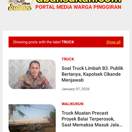
Showing posts with the label
TRUCK
Show all
TRUCK
Soal Truck Limbah B3. Publik
Bertanya, Kapolsek Cikande
Menjawab
January 07, 2026
WALIKUKUN
Truck Muatan Precast
Proyek Balai Terperosok,
Saat Memaksa Masuk Jalan
Poros Desa Mandaya-