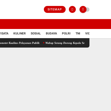
SITEMAP
ISATA
KULINER
SOSIAL
BUDAYA
POLRI
TNI
VIDIO
litas Pelayanan Publik
Wabup Serang Dorong Kepala Sekolah Jadi Penggerak Peningka