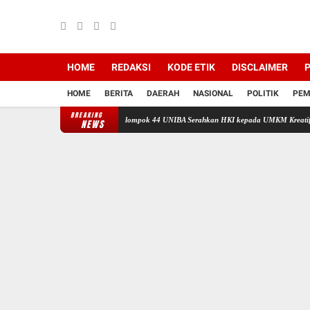
HOME
REDAKSI
KODE ETIK
DISCLAIMER
P
HOME
BERITA
DAERAH
NASIONAL
POLITIK
PEM
BREAKING
 UMKM, Mahasiswa KKM Kelompok 44 UNIBA Serahkan HKI kepada UMKM Kreatif TAPAI di 
NEWS