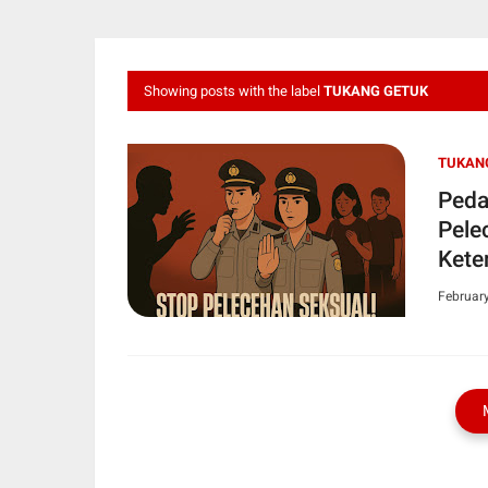
Showing posts with the label
TUKANG GETUK
TUKAN
Peda
Pele
Kete
Februar